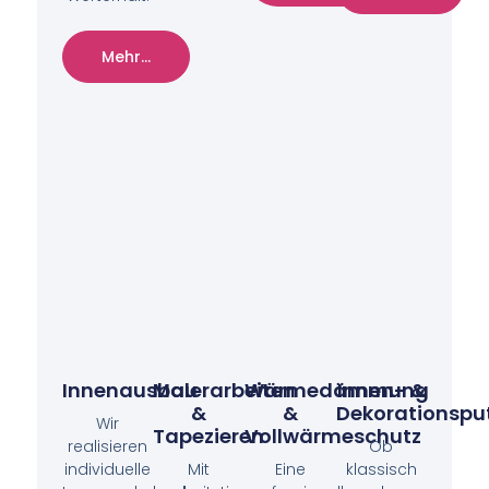
Mehr...
Innenausbau
Malerarbeiten
Wärmedämmung
Innen- &
&
&
Dekorationspu
Wir
Tapezieren
Vollwärmeschutz
realisieren
Ob
individuelle
Mit
Eine
klassisch