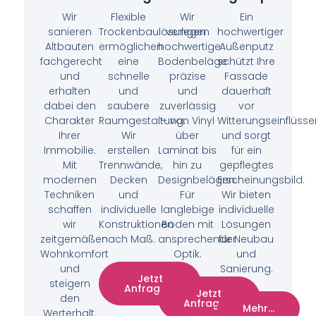
Wir
Flexible
Wir
Ein
sanieren
Trockenbaulösungen
verlegen
hochwertiger
Altbauten
ermöglichen
hochwertige
Außenputz
fachgerecht
eine
Bodenbeläge
schützt Ihre
und
schnelle
präzise
Fassade
erhalten
und
und
dauerhaft
dabei den
saubere
zuverlässig
vor
Charakter
Raumgestaltung.
– von Vinyl
Witterungseinflüsse
Ihrer
Wir
über
und sorgt
Immobilie.
erstellen
Laminat bis
für ein
Mit
Trennwände,
hin zu
gepflegtes
modernen
Decken
Designbelägen.
Erscheinungsbild.
Techniken
und
Für
Wir bieten
schaffen
individuelle
langlebige
individuelle
wir
Konstruktionen
Böden mit
Lösungen
zeitgemäßen
nach Maß.
ansprechender
für Neubau
Wohnkomfort
Optik.
und
und
Sanierung.
Jetzt
steigern
Anfragen!
Jetzt
den
Anfragen!
Mehr...
Werterhalt.