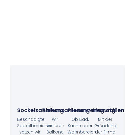
Sockelsanierung
Balkonsanierung
Fliesenverlegung
Immobilien
Beschädigte
Wir
Ob Bad,
Mit der
Sockelbereiche
sanieren
Küche oder
Gründung
setzen wir
Balkone
Wohnbereich
der Firma