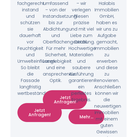
fachgerecht
umfassend
– wir
Halabis
instand
– von der
verlegen
Immobilien
und
Instandsetzung
Fliesen
GmbH,
schützen
bis zur
präzise
haben es
sie
Abdichtung
und mit viel
wir uns zu
dauerhaft
und
Liebe zum
Aufgabe
vor
Oberflächengestaltung.
Detail.
gemacht,
Feuchtigkeit
Für mehr
Hochwertige
Immobilien
und
Sicherheit,
Materialien
zu
Umwelteinflüssen.
Langlebigkeit
und
erwerben
So bleibt
und eine
saubere
und diese
die
ansprechende
Ausführung
zu
Fassade
Optik.
garantieren
Renovieren.
langfristig
ein
Anschließen
wertbeständig.
perfektes
können wir
Jetzt
Ergebnis.
die
Anfragen!
neuwertigen
Jetzt
Immobilien
Anfragen!
Mehr...
mit einem
guten
Gewissen