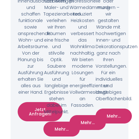
Innenausbauarbeiten
hochwertigen
professionelle
oder
und
Maler- und
Wärmedämmung
modern –
schaffen
Tapezierarbeiten
reduziert
wir
funktionale
verleihen
Heizkosten
gestalten
sowie
wir Ihren
und
Wände mit
ansprechende
Räumen
verbessert
hochwertigen
Wohn- und
eine frische
das
Innen- und
Arbeitsräume.
und
Wohnklima
Dekorationsputzen
Von der
stilvolle
nachhaltig.
ganz nach
Planung bis
Optik.
Wir bieten
Ihren
zur
Saubere
moderne
Vorstellungen.
Ausführung
Ausführung
Lösungen
Für ein
erhalten Sie
und
für
individuelles
alles aus
langlebige
energieeffizienten
und
einer Hand.
Ergebnisse
Vollwärmeschutz
langlebiges
stehen
an
Oberflächenbild.
dabei im
Fassaden.
Jetzt
Mittelpunkt.
Anfragen!
Mehr...
Mehr...
Mehr...